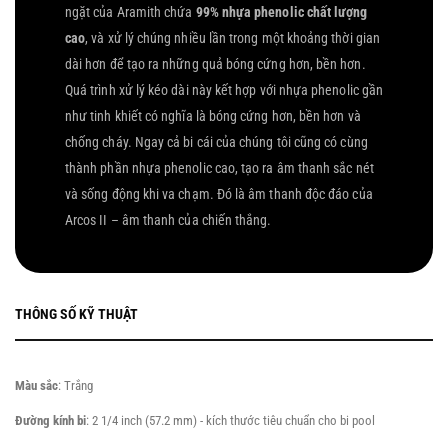
ngặt của Aramith chứa
99% nhựa phenolic chất lượng
cao
, và xử lý chúng nhiều lần trong một khoảng thời gian
dài hơn để tạo ra những quả bóng cứng hơn, bền hơn.
Quá trình xử lý kéo dài này kết hợp với nhựa phenolic gần
như tinh khiết có nghĩa là bóng cứng hơn, bền hơn và
chống cháy. Ngay cả bi cái của chúng tôi cũng có cùng
thành phần nhựa phenolic cao, tạo ra âm thanh sắc nét
và sống động khi va chạm. Đó là âm thanh độc đáo của
Arcos II – âm thanh của chiến thắng.
THÔNG SỐ KỸ THUẬT
Màu sắc
: Trắng
Đường kính bi
: 2 1/4 inch (57.2 mm) - kích thước tiêu chuẩn cho bi pool