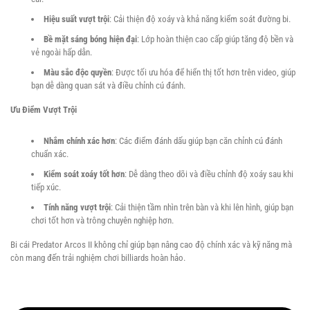
Carom
Hiệu suất vượt trội
: Cải thiện độ xoáy và khả năng kiểm soát đường bi.
Bề mặt sáng bóng hiện đại
: Lớp hoàn thiện cao cấp giúp tăng độ bền và
Đại
vẻ ngoài hấp dẫn.
lý
Màu sắc độc quyền
: Được tối ưu hóa để hiển thị tốt hơn trên video, giúp
bạn dễ dàng quan sát và điều chỉnh cú đánh.
Ưu Điểm Vượt Trội
Nhắm chính xác hơn
: Các điểm đánh dấu giúp bạn căn chỉnh cú đánh
chuẩn xác.
Kiểm soát xoáy tốt hơn
: Dễ dàng theo dõi và điều chỉnh độ xoáy sau khi
tiếp xúc.
Tính năng vượt trội
: Cải thiện tầm nhìn trên bàn và khi lên hình, giúp bạn
chơi tốt hơn và trông chuyên nghiệp hơn.
Bi cái Predator Arcos II không chỉ giúp bạn nâng cao độ chính xác và kỹ năng mà
còn mang đến trải nghiệm chơi billiards hoàn hảo.