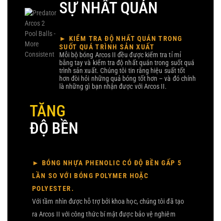
SỰ NHẤT QUÁN
► KIỂM TRA ĐỘ NHẤT QUÁN TRONG
SUỐT QUÁ TRÌNH SẢN XUẤT
Mỗi bộ bóng Arcos II đều được kiểm tra tỉ mỉ
bằng tay và kiểm tra độ nhất quán trong suốt quá
trình sản xuất. Chúng tôi tin rằng hiệu suất tốt
hơn đòi hỏi những quả bóng tốt hơn – và đó chính
là những gì bạn nhận được với Arcos II.
TĂNG
ĐỘ BỀN
► BÓNG NHỰA PHENOLIC CÓ ĐỘ BỀN GẤP 5
LẦN SO VỚI BÓNG POLYMER HOẶC
POLYESTER.
Với tầm nhìn được hỗ trợ bởi khoa học, chúng tôi đã tạo
ra Arcos II với công thức bí mật được bảo vệ nghiêm