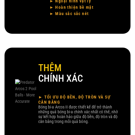
► Ngoại hình vật lý
► Hoàn thiện bề mặt
► Màu sắc sắc nét
THÊM
CHÍNH XÁC
► TỐI ƯU ĐỘ BỀN, ĐỘ TRÒN VÀ SỰ
CÂN BẰNG
Bóng bi-a Arcos II được thiết kế để trở thành
những quả bóng bi-a chính xác nhất có thể, nhờ
sự kết hợp hoàn hảo giữa độ bền, độ tròn và độ
cân bằng trong mỗi quả bóng.