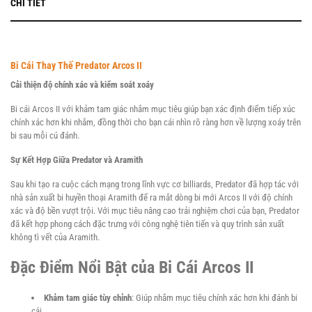
CHI TIẾT
Phá,
Nhảy
Bàn
Bi Cái Thay Thế Predator Arcos II
Bida
Cải thiện độ chính xác và kiểm soát xoáy
Bi cái Arcos II với khảm tam giác nhắm mục tiêu giúp bạn xác định điểm tiếp xúc
chính xác hơn khi nhắm, đồng thời cho bạn cái nhìn rõ ràng hơn về lượng xoáy trên
Bao
bi sau mỗi cú đánh.
Cơ
Sự Kết Hợp Giữa Predator và Aramith
Phụ
Sau khi tạo ra cuộc cách mạng trong lĩnh vực cơ billiards, Predator đã hợp tác với
nhà sản xuất bi huyền thoại Aramith để ra mắt dòng bi mới Arcos II với độ chính
Kiện
xác và độ bền vượt trội. Với mục tiêu nâng cao trải nghiệm chơi của bạn, Predator
đã kết hợp phong cách đặc trưng với công nghệ tiên tiến và quy trình sản xuất
không tì vết của Aramith.
Trang
Phục
Đặc Điểm Nổi Bật của Bi Cái Arcos II
Khảm tam giác tùy chỉnh
: Giúp nhắm mục tiêu chính xác hơn khi đánh bi
Cơ
cái.