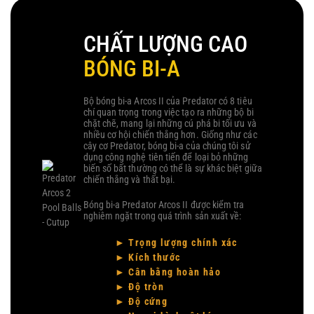
CHẤT LƯỢNG CAO
BÓNG BI-A
Bộ bóng bi-a Arcos II của Predator có 8 tiêu
chí quan trọng trong việc tạo ra những bộ bi
chặt chẽ, mang lại những cú phá bi tối ưu và
nhiều cơ hội chiến thắng hơn. Giống như các
cây cơ Predator, bóng bi-a của chúng tôi sử
dụng công nghệ tiên tiến để loại bỏ những
biến số bất thường có thể là sự khác biệt giữa
chiến thắng và thất bại.
Bóng bi-a Predator Arcos II được kiểm tra
nghiêm ngặt trong quá trình sản xuất về:
► Trọng lượng chính xác
► Kích thước
► Cân bằng hoàn hảo
► Độ tròn
► Độ cứng