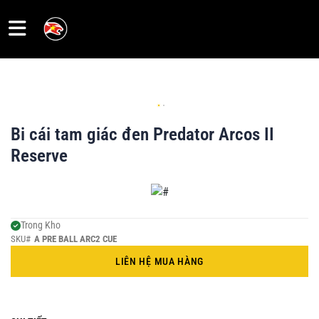
Trang
chủ
Bi cái tam giác đen Predator Arcos II
Sale
Reserve
Cơ
Pool
Trong Kho
SKU#
A PRE BALL ARC2 CUE
Ngọn -
Shafts
LIÊN HỆ MUA HÀNG
Gậy