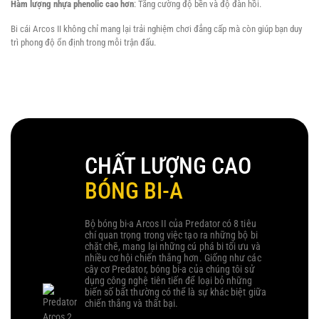
Hàm lượng nhựa phenolic cao hơn
: Tăng cường độ bền và độ đàn hồi.
Bi cái Arcos II không chỉ mang lại trải nghiệm chơi đẳng cấp mà còn giúp bạn duy
trì phong độ ổn định trong mỗi trận đấu.
CHẤT LƯỢNG CAO
BÓNG BI-A
Bộ bóng bi-a Arcos II của Predator có 8 tiêu
chí quan trọng trong việc tạo ra những bộ bi
chặt chẽ, mang lại những cú phá bi tối ưu và
nhiều cơ hội chiến thắng hơn. Giống như các
cây cơ Predator, bóng bi-a của chúng tôi sử
dụng công nghệ tiên tiến để loại bỏ những
biến số bất thường có thể là sự khác biệt giữa
chiến thắng và thất bại.