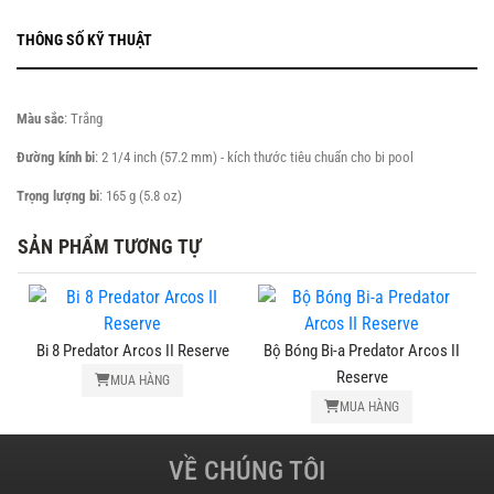
THÔNG SỐ KỸ THUẬT
Màu sắc
: Trắng
Đường kính bi
: 2 1/4 inch (57.2 mm) - kích thước tiêu chuẩn cho bi pool
Trọng lượng bi
: 165 g (5.8 oz)
SẢN PHẨM TƯƠNG TỰ
e
Bi 8 Predator Arcos II Reserve
Bộ Bóng Bi-a Predator Arcos II
Reserve
MUA HÀNG
MUA HÀNG
VỀ CHÚNG TÔI