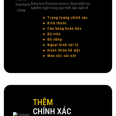
Bóng bi-a Predator Arcos II được kiểm tra
nghiêm ngặt trong quá trình sản xuất về:
► Trọng lượng chính xác
► Kích thước
► Cân bằng hoàn hảo
► Độ tròn
► Độ cứng
► Ngoại hình vật lý
► Hoàn thiện bề mặt
► Màu sắc sắc nét
THÊM
CHÍNH XÁC