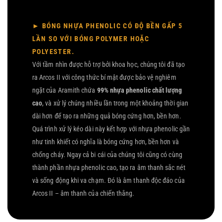
► BÓNG NHỰA PHENOLIC CÓ ĐỘ BỀN GẤP 5
LẦN SO VỚI BÓNG POLYMER HOẶC
POLYESTER.
Với tầm nhìn được hỗ trợ bởi khoa học, chúng tôi đã tạo
ra Arcos II với công thức bí mật được bảo vệ nghiêm
ngặt của Aramith chứa
99% nhựa phenolic chất lượng
cao
, và xử lý chúng nhiều lần trong một khoảng thời gian
dài hơn để tạo ra những quả bóng cứng hơn, bền hơn.
Quá trình xử lý kéo dài này kết hợp với nhựa phenolic gần
như tinh khiết có nghĩa là bóng cứng hơn, bền hơn và
chống cháy. Ngay cả bi cái của chúng tôi cũng có cùng
thành phần nhựa phenolic cao, tạo ra âm thanh sắc nét
và sống động khi va chạm. Đó là âm thanh độc đáo của
Arcos II – âm thanh của chiến thắng.