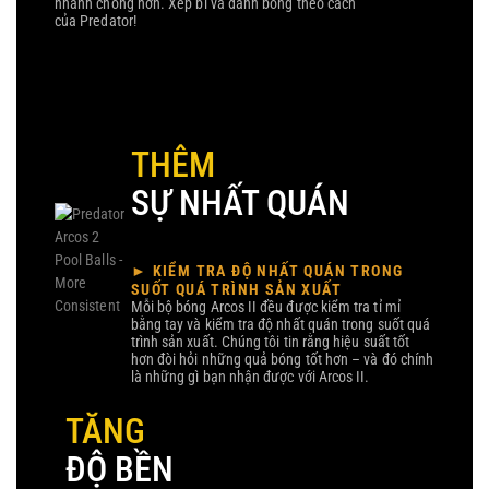
nhanh chóng hơn. Xếp bi và đánh bóng theo cách
của Predator!
THÊM
SỰ NHẤT QUÁN
► KIỂM TRA ĐỘ NHẤT QUÁN TRONG
SUỐT QUÁ TRÌNH SẢN XUẤT
Mỗi bộ bóng Arcos II đều được kiểm tra tỉ mỉ
bằng tay và kiểm tra độ nhất quán trong suốt quá
trình sản xuất. Chúng tôi tin rằng hiệu suất tốt
hơn đòi hỏi những quả bóng tốt hơn – và đó chính
là những gì bạn nhận được với Arcos II.
TĂNG
ĐỘ BỀN