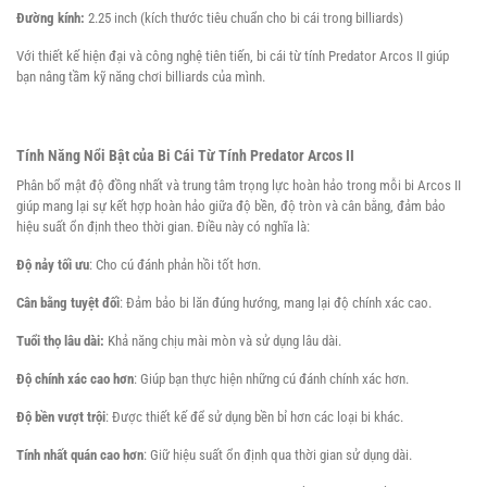
Carom
Đường kính:
2.25 inch (kích thước tiêu chuẩn cho bi cái trong billiards)
Với thiết kế hiện đại và công nghệ tiên tiến, bi cái từ tính Predator Arcos II giúp
bạn nâng tầm kỹ năng chơi billiards của mình.
Đại
lý
Tính Năng Nổi Bật của Bi Cái Từ Tính Predator Arcos II
Phân bổ mật độ đồng nhất và trung tâm trọng lực hoàn hảo trong mỗi bi Arcos II
giúp mang lại sự kết hợp hoàn hảo giữa độ bền, độ tròn và cân bằng, đảm bảo
hiệu suất ổn định theo thời gian. Điều này có nghĩa là:
Độ nảy tối ưu
: Cho cú đánh phản hồi tốt hơn.
Cân bằng tuyệt đối
: Đảm bảo bi lăn đúng hướng, mang lại độ chính xác cao.
Tuổi thọ lâu dài:
Khả năng chịu mài mòn và sử dụng lâu dài.
Độ chính xác cao hơn
: Giúp bạn thực hiện những cú đánh chính xác hơn.
Độ bền vượt trội
: Được thiết kế để sử dụng bền bỉ hơn các loại bi khác.
Tính nhất quán cao hơn
: Giữ hiệu suất ổn định qua thời gian sử dụng dài.