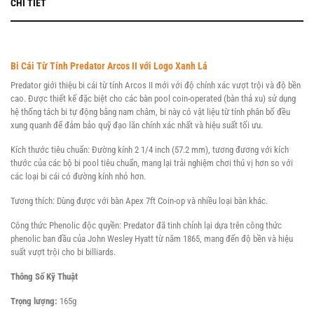
CHI TIẾT
Phá,
Nhảy
Bàn
Bi Cái Từ Tính Predator Arcos II với Logo Xanh Lá
Bida
Predator giới thiệu bi cái từ tính Arcos II mới với độ chính xác vượt trội và độ bền
cao. Được thiết kế đặc biệt cho các bàn pool coin-operated (bàn thả xu) sử dụng
hệ thống tách bi tự động bằng nam châm, bi này có vật liệu từ tính phân bố đều
Bao
xung quanh để đảm bảo quỹ đạo lăn chính xác nhất và hiệu suất tối ưu.
Cơ
Kích thước tiêu chuẩn: Đường kính 2 1/4 inch (57.2 mm), tương đương với kích
thước của các bộ bi pool tiêu chuẩn, mang lại trải nghiệm chơi thú vị hơn so với
các loại bi cái có đường kính nhỏ hơn.
Phụ
Tương thích: Dùng được với bàn Apex 7ft Coin-op và nhiều loại bàn khác.
Kiện
Công thức Phenolic độc quyền: Predator đã tinh chỉnh lại dựa trên công thức
phenolic ban đầu của John Wesley Hyatt từ năm 1865, mang đến độ bền và hiệu
Trang
suất vượt trội cho bi billiards.
Phục
Thông Số Kỹ Thuật
Trọng lượng:
165g
Cơ