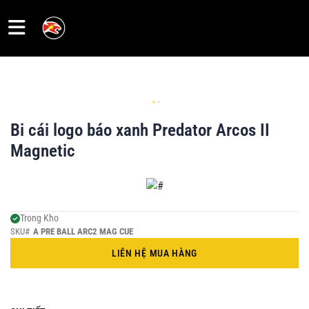
Trang
chủ
Bi cái logo báo xanh Predator Arcos II
Sale
Magnetic
Cơ
Pool
Trong Kho
SKU#
A PRE BALL ARC2 MAG CUE
Ngọn -
Shafts
LIÊN HỆ MUA HÀNG
Gậy