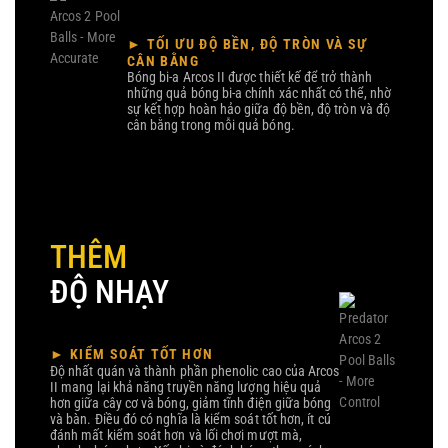
► TỐI ƯU ĐỘ BỀN, ĐỘ TRÒN VÀ SỰ
CÂN BẰNG
Bóng bi-a Arcos II được thiết kế để trở thành
những quả bóng bi-a chính xác nhất có thể, nhờ
sự kết hợp hoàn hảo giữa độ bền, độ tròn và độ
cân bằng trong mỗi quả bóng.
THÊM
ĐỘ NHẠY
► KIỂM SOÁT TỐT HƠN
Độ nhất quán và thành phần phenolic cao của Arcos
II mang lại khả năng truyền năng lượng hiệu quả
hơn giữa cây cơ và bóng, giảm tĩnh điện giữa bóng
và bàn. Điều đó có nghĩa là kiểm soát tốt hơn, ít cú
đánh mất kiểm soát hơn và lối chơi mượt mà,