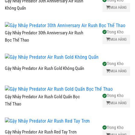
Gậy Nhảy Predator 30th Anniversary Air Rush
Phá,
MUA HÀNG
Không Quấn
Nhảy
Bàn
Trong Kho
Gậy Nhảy Predator 30th Anniversary Air Rush
Bida
MUA HÀNG
Bọc Thể Thao
Bao
Cơ
Trong Kho
Gậy Nhảy Predator Air Rush Gold Không Quấn
MUA HÀNG
Phụ
Kiện
Trong Kho
Gậy Nhảy Predator Air Rush Gold Quấn Bọc
MUA HÀNG
Thể Thao
Trang
Phục
Trong Kho
Cơ
Gậy Nhảy Predator Air Rush Red Tay Trơn
MUA HÀNG