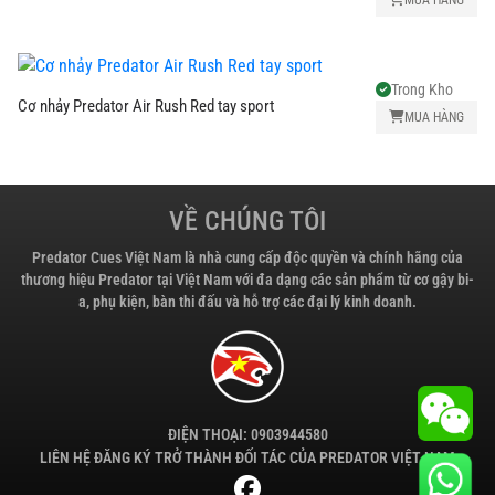
Carom
Đại
Trong Kho
Cơ nhảy Predator Air Rush Red tay sport
lý
MUA HÀNG
VỀ CHÚNG TÔI
Predator Cues Việt Nam là nhà cung cấp độc quyền và chính hãng của
thương hiệu Predator tại Việt Nam với đa dạng các sản phẩm từ cơ gậy bi-
a, phụ kiện, bàn thi đấu và hỗ trợ các đại lý kinh doanh.
ĐIỆN THOẠI: 0903944580
LIÊN HỆ ĐĂNG KÝ TRỞ THÀNH ĐỐI TÁC CỦA PREDATOR VIỆT NAM