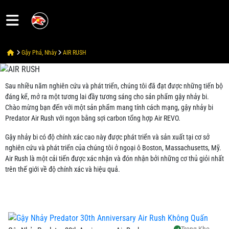
Gậy Phá, Nhảy
AIR RUSH
Trang
chủ
Sau nhiều năm nghiên cứu và phát triển, chúng tôi đã đạt được những tiến bộ
đáng kể, mở ra một tương lai đầy tương sáng cho sản phẩm gậy nhảy bi.
Sale
Chào mừng bạn đến với một sản phẩm mang tính cách mạng, gậy nhảy bi
Predator Air Rush với ngọn bằng sợi carbon tổng hợp Air REVO.
Cơ
Gậy nhảy bi có độ chính xác cao này được phát triển và sản xuất tại cơ sở
Pool
nghiên cứu và phát triển của chúng tôi ở ngoại ô Boston, Massachusetts, Mỹ.
Air Rush là một cải tiến được xác nhận và đón nhận bởi những cơ thủ giỏi nhất
trên thế giới về độ chính xác và hiệu quả.
Ngọn -
Shafts
Gậy
Trong Kho