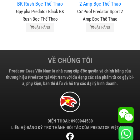
Gậy phá Predator Black BK
Cơ Pool Predator Sport 2
r
Rush Bọc Thể Thao
Amp Bọc Thể Thao
Cơ
ín
ĐẶT HÀNG
ĐẶT HÀNG
VỀ CHÚNG TÔI
Predator Cues Việt Nam là nhà cung cấp độc quyền và chính hãng của
thương hiệu Predator tại Việt Nam với đa dạng các sản phẩm từ cơ gậy bi-
a, phụ kiện, bàn thi đấu và hỗ trợ các đại lý kinh doanh.
ĐIỆN THOẠI: 0903944580
LIÊN HỆ ĐĂNG KÝ TRỞ THÀNH ĐỐI TÁC CỦA PREDATOR VIỆT NAM