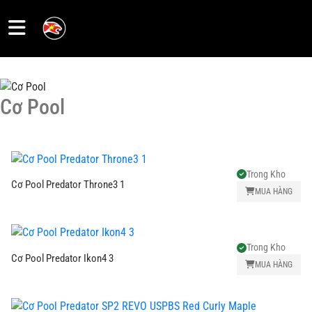
Trang
chủ
Cơ Pool
Sale
Trong Kho
Cơ
Cơ Pool Predator Throne3 1
MUA HÀNG
Pool
Ngọn -
Trong Kho
Shafts
Cơ Pool Predator Ikon4 3
MUA HÀNG
Gậy