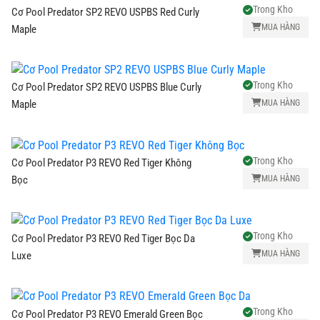
Phá,
Trong Kho
Cơ Pool Predator SP2 REVO USPBS Red Curly
Nhảy
MUA HÀNG
Maple
Bàn
Bida
Trong Kho
Cơ Pool Predator SP2 REVO USPBS Blue Curly
MUA HÀNG
Maple
Bao
Cơ
Trong Kho
Cơ Pool Predator P3 REVO Red Tiger Không
MUA HÀNG
Bọc
Phụ
Kiện
Trong Kho
Cơ Pool Predator P3 REVO Red Tiger Bọc Da
Trang
MUA HÀNG
Luxe
Phục
Cơ
Trong Kho
Cơ Pool Predator P3 REVO Emerald Green Bọc