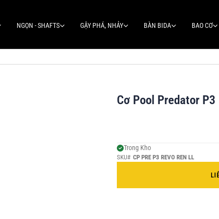
NGỌN - SHAFTS
GẬY PHÁ, NHẢY
BÀN BIDA
BAO CƠ
Cơ Pool Predator P3
Trong Kho
SKU#
CP PRE P3 REVO REN LL
LI