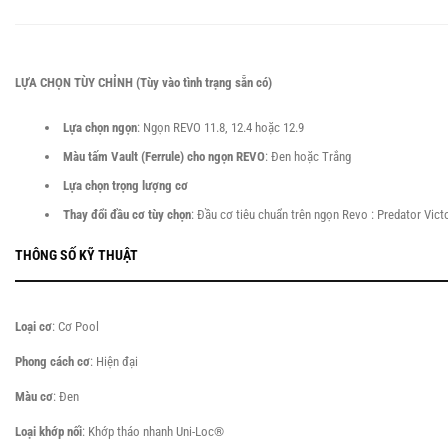
LỰA CHỌN TÙY CHỈNH (Tùy vào tình trạng sẵn có)
Lựa chọn ngọn
: Ngọn REVO 11.8, 12.4 hoặc 12.9
Màu tấm Vault (Ferrule) cho ngọn REVO
: Đen hoặc Trắng
Lựa chọn trọng lượng cơ
Thay đổi đầu cơ tùy chọn
: Đầu cơ tiêu chuẩn trên ngọn Revo : Predator Vict
THÔNG SỐ KỸ THUẬT
Loại cơ
: Cơ Pool
Phong cách cơ
: Hiện đại
Màu cơ
: Đen
Loại khớp nối
: Khớp tháo nhanh Uni-Loc®