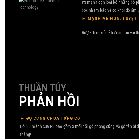
P3
mạnh dạn loại bỏ những bộ ph
bọc nhằm bảo vệ cơ khỏi độ ẩm.
► MẠNH MẼ HƠN, TUYỆT V
Được thiết kế để trường tồn với t
THUẦN TÚY
PHẢN HỒI
► ĐỘ CỨNG CHƯA TỪNG CÓ
Lõi 30 mảnh của P3 bao gồm 3 mối nối gỗ phong cứng và gỗ tần bì dà
thắng!