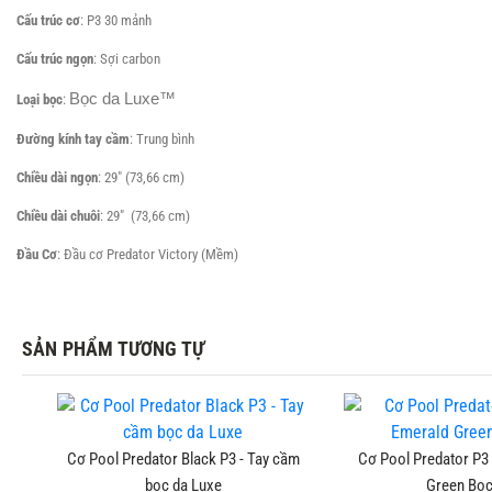
Cấu trúc cơ
: P3 30 mảnh
Cấu trúc ngọn
: Sợi carbon
Bọc da Luxe™
Loại bọc
:
Đường kính tay cầm
: Trung bình
Chiều dài ngọn
: 29" (73,66 cm)
Chiều dài chuôi
: 29" (73,66 cm)
Đầu Cơ
: Đầu cơ Predator Victory (Mềm)
SẢN PHẨM TƯƠNG TỰ
ld
Cơ Pool Predator Black P3 - Tay cầm
Cơ Pool Predator P3
bọc da Luxe
Green Bọc