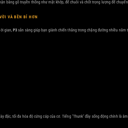
ận bằng gỗ truyền thống như mặt khớp, đế chuôi và chốt trọng lượng để chuyển 
.
ỜI VÀ BỀN BỈ HƠN
hời gian,
P3
sẵn sàng giúp bạn giành chiến thắng trong chặng đường nhiều năm t
y đặc, tối đa hóa độ cứng cáp của cơ. Tiếng "Thunk" đầy sống động chính là âm