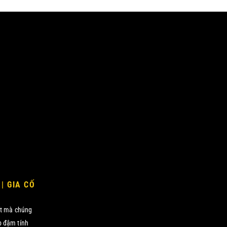
| GIA CỐ
hất mà chúng
p đậm tính