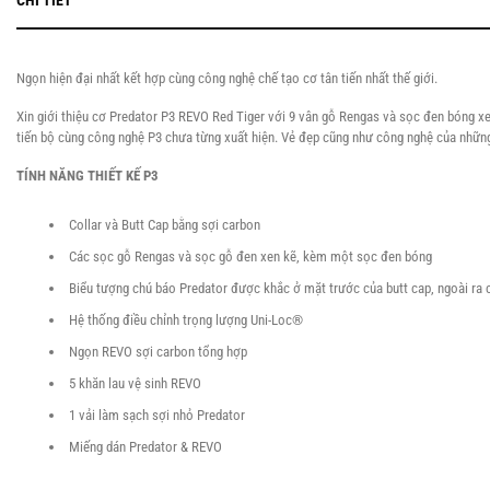
CHI TIẾT
Ngọn hiện đại nhất kết hợp cùng công nghệ chế tạo cơ tân tiến nhất thế giới.
Xin giới thiệu cơ Predator P3 REVO Red Tiger với 9 vân gỗ Rengas và sọc đen bóng x
tiến bộ cùng công nghệ P3 chưa từng xuất hiện. Vẻ đẹp cũng như công nghệ của những
TÍNH NĂNG THIẾT KẾ P3
Collar và Butt Cap bằng sợi carbon
Các sọc gỗ Rengas và sọc gỗ đen xen kẽ, kèm một sọc đen bóng
Biểu tượng chú báo Predator được khắc ở mặt trước của butt cap, ngoài ra 
Hệ thống điều chỉnh trọng lượng Uni-Loc®
Ngọn REVO sợi carbon tổng hợp
5 khăn lau vệ sinh REVO
1 vải làm sạch sợi nhỏ Predator
Miếng dán Predator & REVO