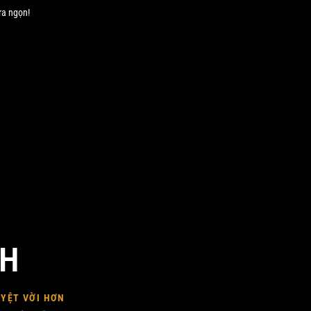
ra ngọn!
NH
UYỆT VỜI HƠN