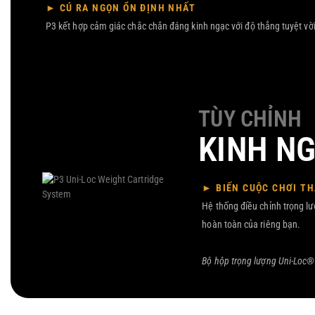
► CÚ RA NGỌN ỔN ĐỊNH NHẤT
P3 kết hợp cảm giác chắc chắn đáng kinh ngạc với độ thẳng tuyệt vời 
TÙY CHỈNH
KINH N
► BIẾN CUỘC CHƠI T
Hệ thống điều chỉnh trọng l
hoàn toàn của riêng bạn.
Bộ hộp trọng lượng Uni-Loc® 