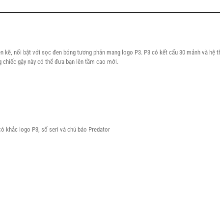
en kẽ, nổi bật với sọc đen bóng tương phản mang logo P3. P3 có kết cấu 30 mảnh và hệ t
 chiếc gậy này có thể đưa bạn lên tầm cao mới.
có khắc logo P3, số seri và chú báo Predator