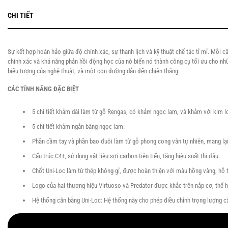
CHI TIẾT
Sự kết hợp hoàn hảo giữa độ chính xác, sự thanh lịch và kỹ thuật chế tác tỉ mỉ. Mỗi 
chính xác và khả năng phản hồi động học của nó biến nó thành công cụ tối ưu cho nhữ
biểu tượng của nghệ thuật, và một con đường dẫn đến chiến thắng.
CÁC TÍNH NĂNG ĐẶC BIỆT
5 chi tiết khảm dài làm từ gỗ Rengas, có khảm ngọc lam, và khảm với kim 
5 chi tiết khảm ngắn bằng ngọc lam.
Phần cầm tay và phần bao đuôi làm từ gỗ phong cong vân tự nhiên, mang lại
Cấu trúc C4+, sử dụng vật liệu sợi carbon tiên tiến, tăng hiệu suất thi đấu.
Chốt Uni-Loc làm từ thép không gỉ, được hoàn thiện với màu hồng vàng, hỗ t
Logo của hai thương hiệu Virtuoso và Predator được khắc trên nắp cơ, thể h
Hệ thống cân bằng Uni-Loc: Hệ thống này cho phép điều chỉnh trọng lượng cây