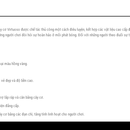
cây cơ Virtuoso được chế tác thủ công một cách điêu luyện, kết hợp các vật liệu cao cấp
ng người chơi đòi hỏi sự hoàn hảo ở mỗi phát bóng. Đối với những người theo đuổi sự th
loại màu hồng vàng.
 vẻ đẹp và độ bền cao.
rợ lắp ráp và cân bằng cây cơ.
iện đẳng cấp.
 cơ bằng các đạn chì, tăng tính linh hoạt cho người chơi.