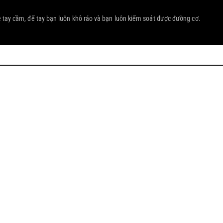
ệ tay cầm, để tay bạn luôn khô ráo và bạn luôn kiểm soát được đường cơ
.