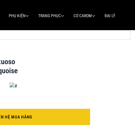
PHỤ KIỆN
TRANG PHỤC
CƠ CAROM
ĐẠI LÝ
tuoso
quoise
ÊN HỆ MUA HÀNG