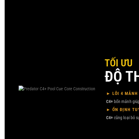
TỐI ƯU
ĐỘ T
► LÕI 4 MẢNH
C4+
bốn mảnh giúp
► ỔN ĐỊNH TU
C4+
cũng loại bỏ s