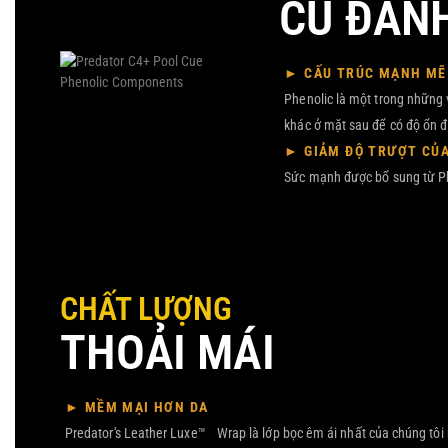
CÚ ĐÁN
► CẤU TRÚC MẠNH MẼ 
Phenolic là một trong những 
khác ở mặt sau để có độ ổn đ
► GIẢM ĐỘ TRƯỢT CỦA
Sức mạnh được bổ sung từ Ph
CHẤT LƯỢNG
THOẢI MÁI
► MỀM MẠI HƠN DA
Predator's Leather Luxe™ Wrap là lớp bọc êm ái nhất của chúng tôi