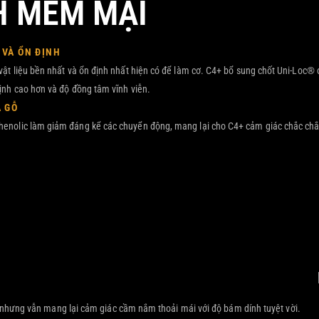
H MỀM MẠI
VÀ ỔN ĐỊNH
vật liệu bền nhất và ổn định nhất hiện có để làm cơ. C4+ bổ sung chốt Uni-Loc® 
ịnh cao hơn và độ đồng tâm vĩnh viễn.
 GỖ
enolic làm giảm đáng kể các chuyển động, mang lại cho C4+ cảm giác chắc chắ
 nhưng vẫn mang lại cảm giác cầm nắm thoải mái với độ bám dính tuyệt vời.