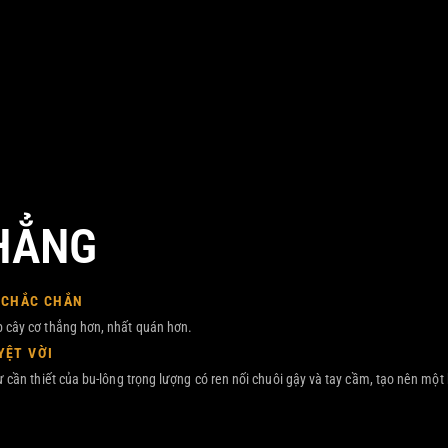
HẲNG
 CHẮC CHẮN
 cây cơ thẳng hơn, nhất quán hơn.
YỆT VỜI
ự cần thiết của bu-lông trọng lượng có ren nối chuôi gậy và tay cầm, tạo nên một