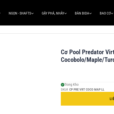
NGỌN - SHAFTS
GẬY PHÁ, NHẢY
BÀN BIDA
BAO CƠ
Cơ Pool Predator Vir
Cocobolo/Maple/Tur
Trong Kho
SKU#
CP PRE VRT COCO MAP LL
LI