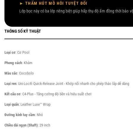
► THẤM HÚT MỒ HÔI TUYỆT ĐỐI
Lớp bọc này có ba lớp riêng biệt giúp hấp thụ độ ẩm đồng thời bảo v
THÔNG SỐ KỸ THUẬT
Loại cơ
: Cơ Pool
Phong cách
: Khảm
Màu sắc
: Cocobolo
Loại ren
: Uni-Loc® Quick-Release Joint - Khớp nối nhanh cho phép tháo lắp dễ dàng
Kết cấu cơ
: C4-Plus - Tăng cường độ bền và hiệu suất chơi
Loại quấn
: Leather Luxe™ Wrap
Đường kính tay cầm
: Nhỏ
Chiều dài ngọn (Shaft)
: 29 inch