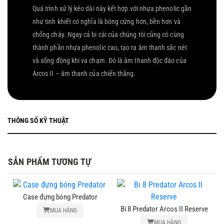
Quá trình xử lý kéo dài này kết hợp với nhựa phenolic gần
như tinh khiết có nghĩa là bóng cứng hơn, bền hơn và
chống cháy. Ngay cả bi cái của chúng tôi cũng có cùng
thành phần nhựa phenolic cao, tạo ra âm thanh sắc nét
và sống động khi va chạm. Đó là âm thanh độc đáo của
Arcos II – âm thanh của chiến thắng.
THÔNG SỐ KỸ THUẬT
SẢN PHẨM TƯƠNG TỰ
Case đựng bóng Predator
Bi 8 Predator Arcos II Reserve
MUA HÀNG
MUA HÀNG