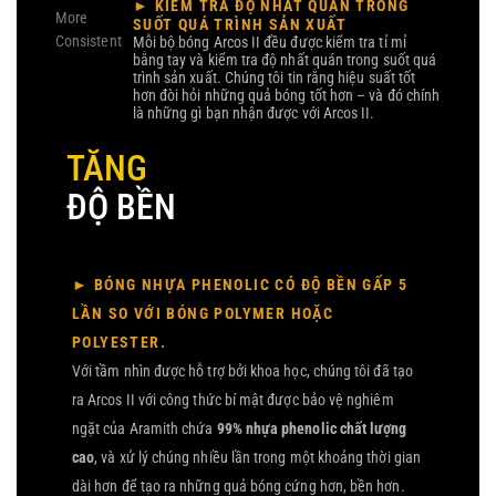
► KIỂM TRA ĐỘ NHẤT QUÁN TRONG
SUỐT QUÁ TRÌNH SẢN XUẤT
Mỗi bộ bóng Arcos II đều được kiểm tra tỉ mỉ
bằng tay và kiểm tra độ nhất quán trong suốt quá
trình sản xuất. Chúng tôi tin rằng hiệu suất tốt
hơn đòi hỏi những quả bóng tốt hơn – và đó chính
là những gì bạn nhận được với Arcos II.
TĂNG
ĐỘ BỀN
► BÓNG NHỰA PHENOLIC CÓ ĐỘ BỀN GẤP 5
LẦN SO VỚI BÓNG POLYMER HOẶC
POLYESTER.
Với tầm nhìn được hỗ trợ bởi khoa học, chúng tôi đã tạo
ra Arcos II với công thức bí mật được bảo vệ nghiêm
ngặt của Aramith chứa
99% nhựa phenolic chất lượng
cao
, và xử lý chúng nhiều lần trong một khoảng thời gian
dài hơn để tạo ra những quả bóng cứng hơn, bền hơn.