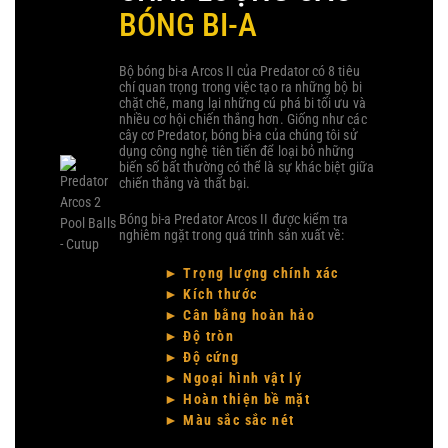
BÓNG BI-A
Bộ bóng bi-a Arcos II của Predator có 8 tiêu
chí quan trọng trong việc tạo ra những bộ bi
chặt chẽ, mang lại những cú phá bi tối ưu và
nhiều cơ hội chiến thắng hơn. Giống như các
cây cơ Predator, bóng bi-a của chúng tôi sử
dụng công nghệ tiên tiến để loại bỏ những
biến số bất thường có thể là sự khác biệt giữa
chiến thắng và thất bại.
Bóng bi-a Predator Arcos II được kiểm tra
nghiêm ngặt trong quá trình sản xuất về:
► Trọng lượng chính xác
► Kích thước
► Cân bằng hoàn hảo
► Độ tròn
► Độ cứng
► Ngoại hình vật lý
► Hoàn thiện bề mặt
► Màu sắc sắc nét