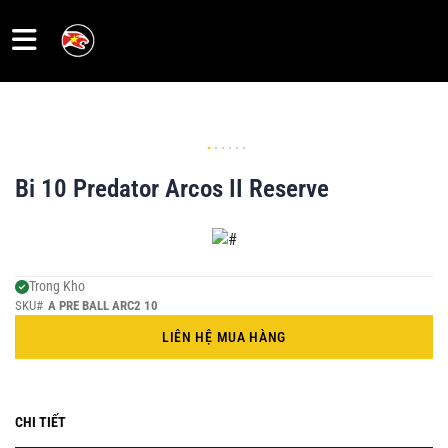
Trang
chủ
Bi 10 Predator Arcos II Reserve
Sale
Cơ
Pool
Trong Kho
SKU#
A PRE BALL ARC2 10
LIÊN HỆ MUA HÀNG
Ngọn -
Shafts
CHI TIẾT
Gậy