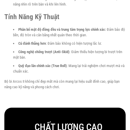
Carom
năng nhìn rõ trên bàn và khi lên hình.
Tính Năng Kỹ Thuật
Đại
lý
Phân bố mật độ đồng đều và trung tâm trọng lực chính xác:
Đảm bảo độ
bền, độ tròn và cân bằng nhất quán theo thời gian.
Cú đánh thẳng hơn
: Đảm bảo không có hiện tượng lắc lư.
Công nghệ chống trượt (Anti-Skid)
: Giảm thiểu hiện tượng bi trượt trên
mặt bàn.
Quỹ đạo lăn chính xác (True Roll)
: Mang lại trải nghiệm chơi mượt mà và
chuẩn xác.
Bộ bi Arcos II không chỉ đẹp mắt mà còn mang lại hiệu suất đỉnh cao, giúp bạn
nâng cao kỹ năng và phong cách chơi.
CHẤT LƯỢNG CAO