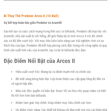
Phá,
Nhảy
Bi Thay Thế Predator Arcos II (10-Ball)
Bàn
Sự kết hợp hoàn hảo giữa Predator và Aramith
Bida
Sau khi tạo ra cuộc cách mạng trong lĩnh vực cơ billiards, Predator đã hợp tác với
Aramith, nhà sản xuất bi nổi tiếng, để giới thiệu bộ bi mới Arcos II với độ chính
xác và độ bền vượt trội. Với mục tiêu luôn luôn nâng cao trải nghiệm chơi và sự
Bao
thích thú của bạn, Predator đã kết hợp phong cách đặc trưng với công nghệ và quy
trình sản xuất tinh xảo của Aramith, tạo ra bộ bi billiards độc đáo.
Cơ
Đặc Điểm Nổi Bật của Arcos II
Phụ
Kiện
Hiệu suất vượt trội: Mang lại cú đánh mạnh mẽ và chính xác.
Bề mặt sáng bóng hiện đại: Lớp hoàn thiện cao cấp giúp tăng độ bền và
vẻ ngoài hấp dẫn.
Trang
Màu sắc độc quyền và hiện đại: Được tối ưu hóa cho quay video và hiển
Phục
thị tốt hơn trên bàn billiards.
Khảm tam giác tùy chỉnh: Giúp nhắm mục tiêu chính xác hơn.
Cơ
Ưu điểm chức năng: Các thiết kế không chỉ đẹp mắt mà còn cải thiện khả